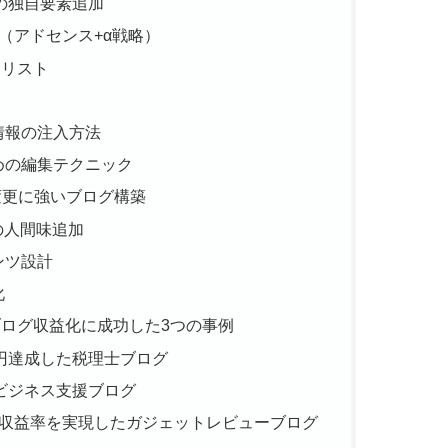
めの独自要素追加
（アドセンス+α戦略）
クリスト
情報の注入方法
めの編集テクニック
変更に強いブログ構築
の人間味追加
ンツ設計
化
ブログ収益化に成功した3つの事例
万円達成した税理士ブログ
域ビジネス支援ブログ
高収益率を実現したガジェットレビューブログ