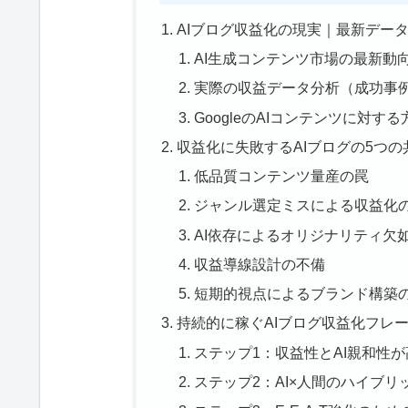
AIブログ収益化の現実｜最新デー
AI生成コンテンツ市場の最新動
実際の収益データ分析（成功事
GoogleのAIコンテンツに対する
収益化に失敗するAIブログの5つ
低品質コンテンツ量産の罠
ジャンル選定ミスによる収益化
AI依存によるオリジナリティ欠
収益導線設計の不備
短期的視点によるブランド構築
持続的に稼ぐAIブログ収益化フレ
ステップ1：収益性とAI親和性
ステップ2：AI×人間のハイブ