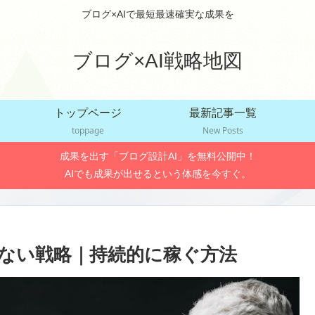
ブログ×AIで最短最速確実な成果を
ブログ×AI戦略地図
トップページ
最新記事一覧
toppage
New Posts
成果を出す「ブログ設計AI」を無料公開中！
AIでも成果が出せるという体感を今すぐ。
しない戦略｜持続的に稼ぐ方法