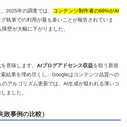
。2025年の調査では、
コンテンツ制作者の68%がAI
ログ執筆での利用が最も多いことが報告されていま
参入障壁が大幅に下がりました。
化を意味します。
AIブログアドセンス収益
を狙う新規
索結果を埋め尽くし、Googleはコンテンツ品質への
らのアルゴリズム更新では、AI生成が疑われる薄いコ
発しました。
失敗事例の比較）