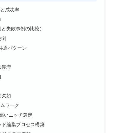
タと成功率
向
例と失敗事例の比較）
方針
の共通パターン
の停滞
如
の欠如
ームワーク
が高いニッチ選定
リッド編集プロセス構築