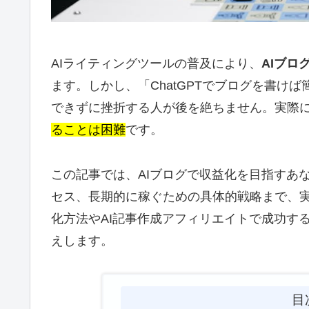
AIライティングツールの普及により、
AIブロ
ます。しかし、「ChatGPTでブログを書け
できずに挫折する人が後を絶ちません。実際
ることは困難
です。
この記事では、AIブログで収益化を目指すあ
セス、長期的に稼ぐための具体的戦略まで、実
化方法やAI記事作成アフィリエイトで成功す
えします。
目