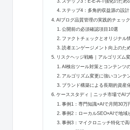
ステップ3：E-E-A-T強化のた
ステップ4：多角的収益源の設計
AIブログ品質管理の実践的チェッ
公開前の必須確認項目10選
ファクトチェックとオリジナル
読者エンゲージメント向上のた
リスクヘッジ戦略｜アルゴリズム
AI検出ツール対策とコンテンツ
アルゴリズム変更に強いコンテ
ブランド構築による長期的資産
ケーススタディ｜ニッチ市場でAI
事例1：専門知識×AIで月間30
事例2：ローカルSEO×AIで地
事例3：マイクロニッチ特化で